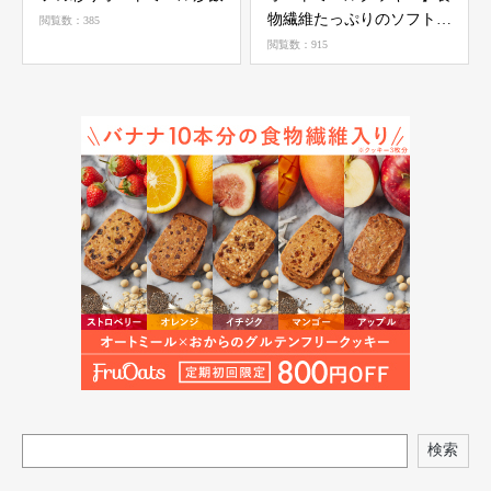
物繊維たっぷりのソフトク
閲覧数：385
ッキー
閲覧数：915
検索