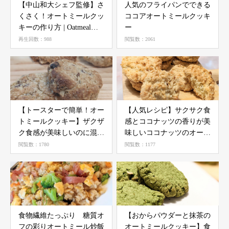
【中山和大シェフ監修】さ
人気のフライパンでできる
くさく！オートミールクッ
ココアオートミールクッキ
キーの作り方 | Oatmeal
ー
Cookies Recipe
再生回数：988
閲覧数：2061
【トースターで簡単！オー
【人気レシピ】サクサク食
トミールクッキー】ザクザ
感とココナッツの香りが美
ク食感が美味しいのに混ぜ
味しいココナッツのオート
るだけ
ミールクッキー
閲覧数：1780
閲覧数：1177
食物繊維たっぷり 糖質オ
【おからパウダーと抹茶の
フの彩りオートミール炒飯
オートミールクッキー】食