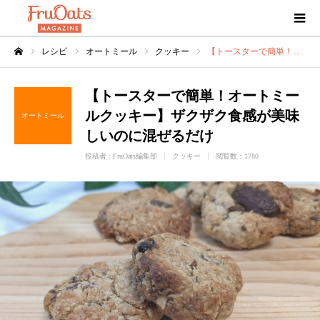
レシピ
オートミール
クッキー
【トースターで簡単！オートミールクッキー】ザクザク食感が美味しいのに混ぜるだけ
ホーム
【トースターで簡単！オートミー
ルクッキー】ザクザク食感が美味
オートミール
しいのに混ぜるだけ
投稿者 :
FruOats編集部
クッキー
閲覧数：1780