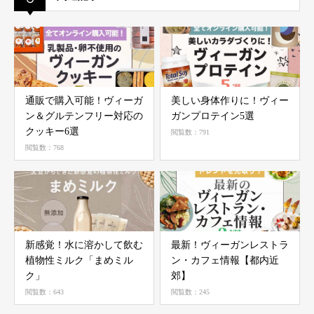
通販で購入可能！ヴィーガ
美しい身体作りに！ヴィー
ン＆グルテンフリー対応の
ガンプロテイン5選
クッキー6選
閲覧数：791
閲覧数：768
新感覚！水に溶かして飲む
最新！ヴィーガンレストラ
植物性ミルク「まめミル
ン・カフェ情報【都内近
ク」
郊】
閲覧数：643
閲覧数：245