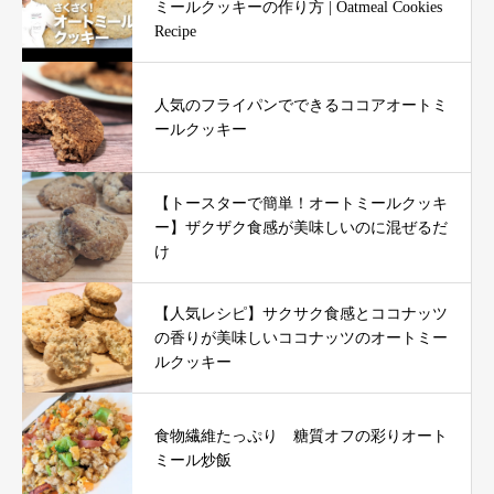
ミールクッキーの作り方 | Oatmeal Cookies
Recipe
人気のフライパンでできるココアオートミ
ールクッキー
【トースターで簡単！オートミールクッキ
ー】ザクザク食感が美味しいのに混ぜるだ
け
【人気レシピ】サクサク食感とココナッツ
の香りが美味しいココナッツのオートミー
ルクッキー
食物繊維たっぷり 糖質オフの彩りオート
ミール炒飯