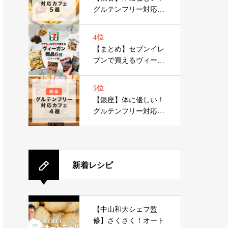
グルテンフリー対応カ
フェ 5選
4位
【まとめ】セブンイレ
ブンで買えるヴィーガ
ンお菓子6選
5位
【銀座】体に優しい！
グルテンフリー対応カ
フェ 4選
新着レシピ
【中山和大シェフ監
修】さくさく！オート