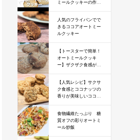
ミールクッキーの作り
方 | Oatmeal Cookies Re
cipe
人気のフライパンでで
きるココアオートミー
ルクッキー
【トースターで簡単！
オートミールクッキ
ー】ザクザク食感が美
味しいのに混ぜるだけ
【人気レシピ】サクサ
ク食感とココナッツの
香りが美味しいココナ
ッツのオートミールク
ッキー
食物繊維たっぷり 糖
質オフの彩りオートミ
ール炒飯