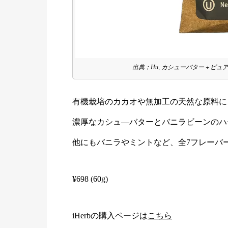
出典；Hu, カシューバター＋ピュ
有機栽培のカカオや無加工の天然な原料に
濃厚なカシュ―バターとバニラビーンのハ
他にもバニラやミントなど、全7フレーバ
¥698 (60g)
iHerbの購入ページは
こちら