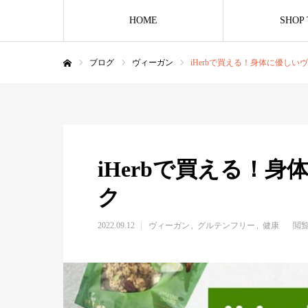
HOME
SHOP
ブログ
ヴィーガン
iHerbで買える！身体に優しい
ホーム
iHerbで買える！
ク
2022.09.12
ヴィーガン
グルテンフリー
健康
閲覧