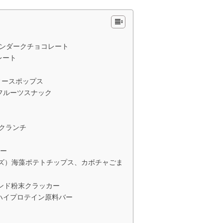
ーンダークチョコレート
レート
ティースポップス
クフルーツスナック
ラブクランチ
ュー
ファームズ）海藻ポテトチップス、カボチャごま
ーモンド粉末クラッカー
イフ）ハイプロテイン原料バー