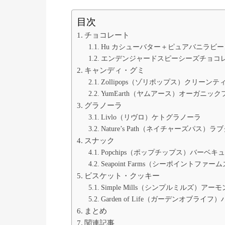
目次
チョコレート
Hu カシューバター＋ピュアバニラビ
エンデンジャードスピーシーズチョコ
キャンディ・グミ
Zollipops（ゾリポップス）クリーン
YumEarth（ヤムアース）オーガニッ
グラノーラ
Livlo（リヴロ）ケトグラノーラ
Nature’s Path（ネイチャーズパス）
スナック
Popchips（ポップチップス）バーベキ
Seapoint Farms（シーポイント
ビスケット・クッキー
Simple Mills（シンプルミルズ）ア
Garden of Life（ガーデンオブラ
まとめ
関連記事