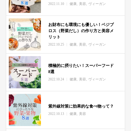
2022.11.10
健康
美容
ヴィーガン
お財布にも環境にも優しい！ベジブ
ロス（野菜だし）の作り方と美容メ
リット
2022.10.25
健康
美容
ヴィーガン
積極的に摂りたい！スーパーフード
8選
2022.10.24
健康
美容
ヴィーガン
紫外線対策に効果的な食べ物って？
2022.10.13
健康
美容