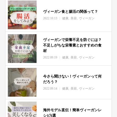
ヴィーガン食と腸活の関係って？
2022.10.13
健康
美容
ヴィーガン
ヴィーガンで栄養不足を防ぐには？
不足しがちな栄養素とおすすめの食
材
2022.09.19
健康
美容
ヴィーガン
今さら聞けない！ヴィーガンって何
だろう？
2022.09.14
健康
美容
ヴィーガン
海外モデル直伝！簡単ヴィーガンレ
シピ6選