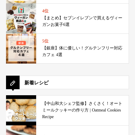
4位
【まとめ】セブンイレブンで買えるヴィー
ガンお菓子6選
5位
【銀座】体に優しい！グルテンフリー対応
カフェ 4選
新着レシピ
【中山和大シェフ監修】さくさく！オート
ミールクッキーの作り方 | Oatmeal Cookies
Recipe