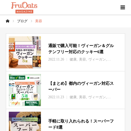
ブログ
美容
ホーム
通販で購入可能！ヴィーガン＆グル
テンフリー対応のクッキー6選
2022.11.26
健康
美容
ヴィーガン
グルテンフリ
【まとめ】都内のヴィーガン対応ス
ーパー
2022.11.23
健康
美容
ヴィーガン
グルテンフリ
手軽に取り入れられる！スーパーフ
ード8選